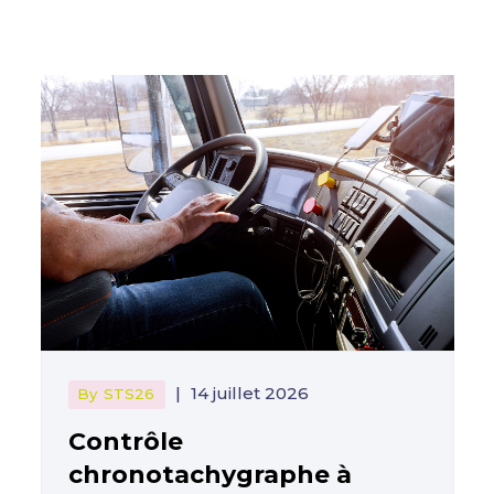
|
14 juillet 2026
By
STS26
Contrôle
chronotachygraphe à