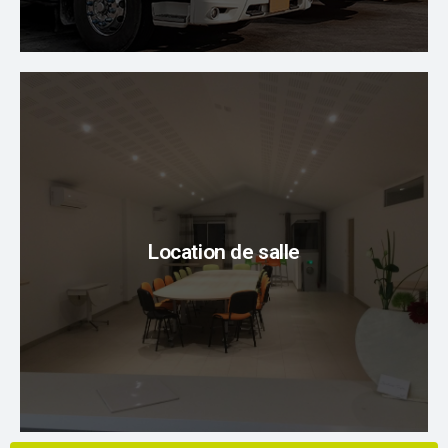
également à destination des
proposons
Nous
entreprises, collectivités, associations la
équipée de
location d'une salle de réunion
, tables & chaises, ainsi que
vidéoprojecteur
.
connexion à internet en WIFI
Location de salle
d'une
comptoir / bar
La salle possède également un
.
cuisine
et une
En savoir plus