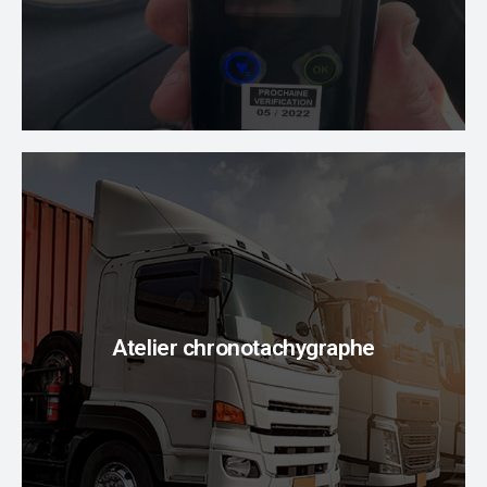
vente
et la
location
de votre
éthylotest anti-
STS26
est votre partenaire de confiance pour la
Optez pour une prise en charge de l’ensemble
de poids lourds pour
flotte
de votre
et
chronotachygraphes
de vos
l’inspection
techniciens
Atelier chronotachygraphe
de vitesse avec nos
limiteurs
.
habilités
En savoir plus