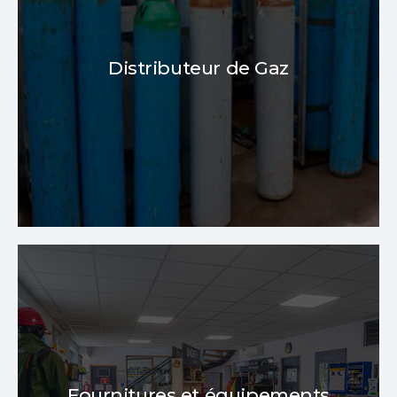
distribution de gaz
également un service de
professionnel
et
particulier
bouteille pour
pour vos différentes activités (cave coopérative,
Distributeur de Gaz
bar, traiteur, industrie, soudure, plomberie,
chauffage, climatisation, frigorifique...)
En savoir plus
En savoir plus
compte / service aux entreprises)
commande
disponible selon
stock
(achat pour
Fournitures et équipements