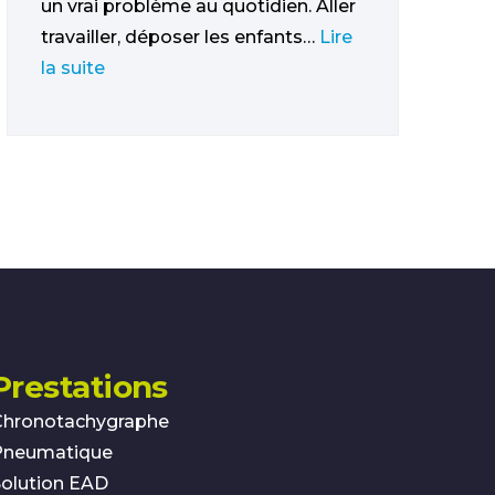
un vrai problème au quotidien. Aller
travailler, déposer les enfants…
Lire
la suite
Prestations
Chronotachygraphe
Pneumatique
olution EAD