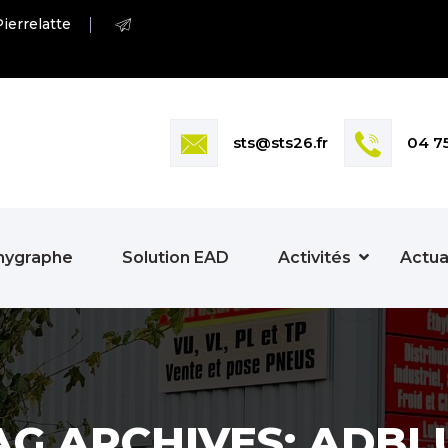
ierrelatte
sts@sts26.fr
04 7
hygraphe
Solution EAD
Activités
Actua
AG ARCHIVES: ADBL