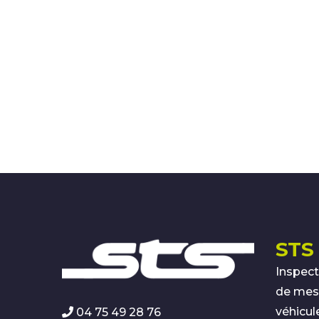
STS 
Inspect
de mesu
véhicul
04 75 49 28 76