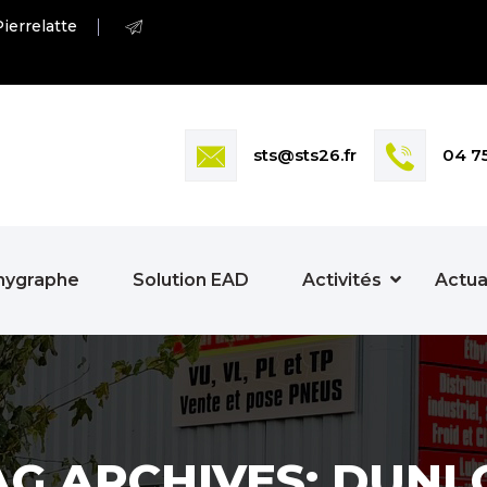
ierrelatte
sts@sts26.fr
04 7
hygraphe
Solution EAD
Activités
Actua
AG ARCHIVES: DUNL