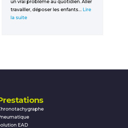
un vrai problème au quotidien. Aller
travailler, déposer les enfants…
Lire
la suite
Prestations
Chronotachygraphe
Pneumatique
olution EAD