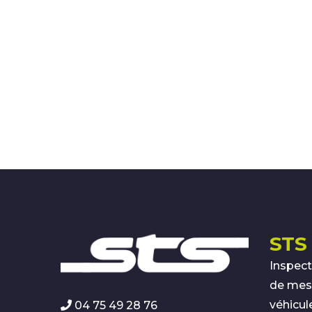
STS 
Inspect
de mesu
véhicul
04 75 49 28 76