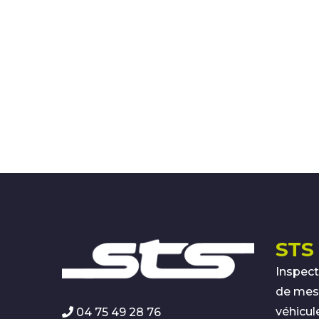
STS 
Inspect
de mesu
véhicul
04 75 49 28 76