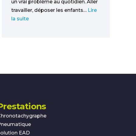
un vrai problème au quotidien. Aller
travailler, déposer les enfants…
Lire
la suite
Prestations
Chronotachygraphe
Pneumatique
olution EAD