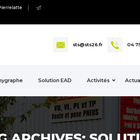
ierrelatte
sts@sts26.fr
04 7
hygraphe
Solution EAD
Activités
Actua
G ARCHIVES: SOLUT