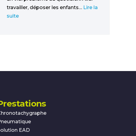
travailler, déposer les enfants…
Lire la
suite
Prestations
Chronotachygraphe
Pneumatique
olution EAD