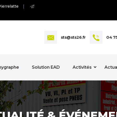
ierrelatte
sts@sts26.fr
04 7
hygraphe
Solution EAD
Activités
Actua
TUALITÉ & ÉVÉNEME