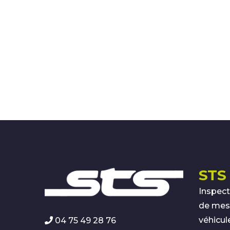
STS 
Inspect
de mesu
véhicul
04 75 49 28 76