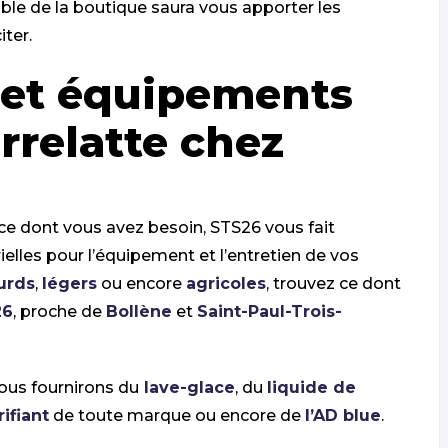
le de la boutique saura vous apporter les
iter.
 et équipements
errelatte chez
 ce dont vous avez besoin, STS26 vous fait
elles pour l’équipement et l’entretien de vos
urds
,
légers
ou encore
agricoles
, trouvez ce dont
26
, proche de
Bollène
et
Saint-Paul-Trois-
vous fournirons du
lave-glace
, du
liquide de
rifiant
de toute marque ou encore de
l’AD blue
.