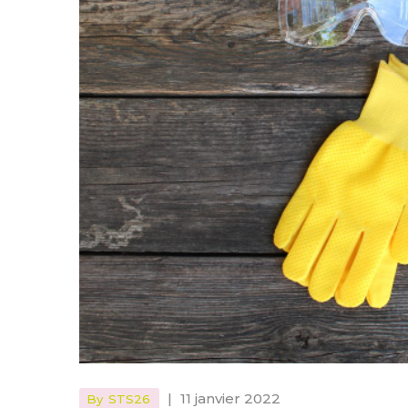
|
11 janvier 2022
By
STS26