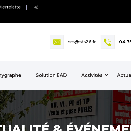
ierrelatte
sts@sts26.fr
04 7
hygraphe
Solution EAD
Activités
Actua
TUALITÉ & ÉVÉNEME